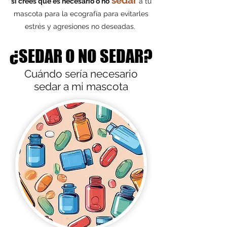
sedar
si crees que es necesario o no
a tu
mascota para la ecografía para evitarles
estrés y agresiones no deseadas.
¿SEDAR O NO SEDAR?
¿SEDAR O NO SEDAR?
Cuándo sería necesario
sedar a mi mascota