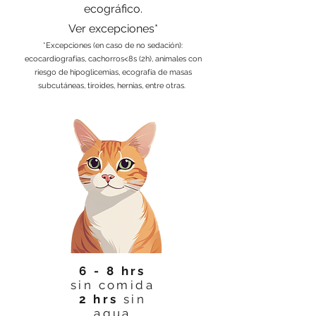
ecográfico.
Ver excepciones*
*Excepciones (en caso de no sedación):
ecocardiografías, cachorros<8s (2h), animales con
riesgo de hipoglicemias, ecografía de masas
subcutáneas, tiroides, hernias, entre otras.
6 - 8 hrs
sin comida
2 hrs
sin
agua