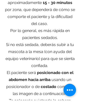
aproximadamente
15 - 30 minutos
por zona, que dependerá de cómo se
comporte el paciente y la dificultad
del caso.
Por lo general, es más rápida en
pacientes sedados.
Si no está sedada, deberás subir a tu
mascota a la mesa (con ayuda del
equipo veterinario) para que se sienta
confiada.
El paciente será
posicionado con el
abdomen hacia arriba
usando un
posicionador o de
costado
como en
las imagen de a continuación.
Te colocarás sujetando la cabeza
para que te pueda ver, oler y