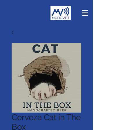
Iniciar sesión
Cerveza Cat in The
Box